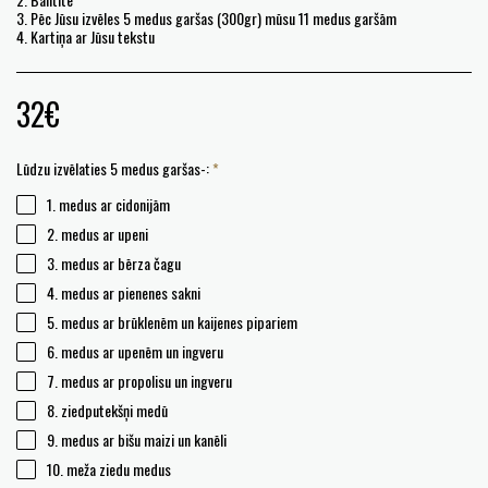
3. Pēc Jūsu izvēles 5 medus garšas (300gr) mūsu 11 medus garšām
4. Kartiņa ar Jūsu tekstu
32
€
Lūdzu izvēlaties 5 medus garšas-:
*
1. medus ar cidonijām
2. medus ar upeni
3. medus ar bērza čagu
4. medus ar pienenes sakni
5. medus ar brūklenēm un kaijenes pipariem
6. medus ar upenēm un ingveru
7. medus ar propolisu un ingveru
8. ziedputekšņi medū
9. medus ar bišu maizi un kanēli
10. meža ziedu medus