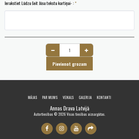
Ierakstiet Lūdzu šeit Jūsu tekstu kartiņai- :
*
Pievienot grozam
MĀJAS
PAR MUMS
VEIKALS
GALERIJA
KONTANTI
Annas Drava Latvijā
Autortiesības © 2026 Visas tiesības aizsargātas.