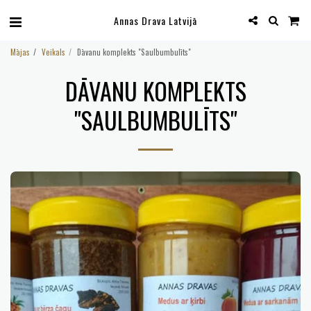
Annas Drava Latvijā
Mājas
Veikals
Dāvanu komplekts "Saulbumbulīts"
DĀVANU KOMPLEKTS
"SAULBUMBULĪTS"